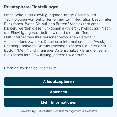
die Verarbeitung auf unserem berechtigten
Interesse an der effektiven Bearbeitung der an
uns gerichteten Anfragen (Art. 6 Abs. 1 lit. f
DSGVO) oder auf Ihrer Einwilligung (Art. 6 Abs.
1 lit. a DSGVO) sofern diese abgefragt wurde;
die Einwilligung ist jederzeit widerrufbar.
Die von Ihnen im Kontaktformular
eingegebenen Daten verbleiben bei uns, bis
Sie uns zur Löschung auffordern, Ihre
Einwilligung zur Speicherung widerrufen oder
der Zweck für die Datenspeicherung entfällt
(z. B. nach abgeschlossener Bearbeitung Ihrer
Anfrage). Zwingende gesetzliche
Bestimmungen – insbesondere
Aufbewahrungsfristen – bleiben unberührt.
Anfrage per E-Mail, Telefon oder
Telefax