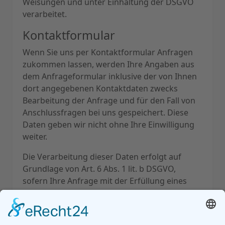
Weisungen und unter Einhaltung der DSGVO
verarbeitet.
Kontaktformular
Wenn Sie uns per Kontaktformular Anfragen
zukommen lassen, werden Ihre Angaben aus
dem Anfrageformular inklusive der von Ihnen
dort angegebenen Kontaktdaten zwecks
Bearbeitung der Anfrage und für den Fall von
Anschlussfragen bei uns gespeichert. Diese
Daten geben wir nicht ohne Ihre Einwilligung
weiter.
Die Verarbeitung dieser Daten erfolgt auf
Grundlage von Art. 6 Abs. 1 lit. b DSGVO,
sofern Ihre Anfrage mit der Erfüllung eines
Vertrags zusammenhängt oder zur
Durchführung vorvertraglicher Maßnahmen
erforderlich ist. In allen übrigen Fällen beruht