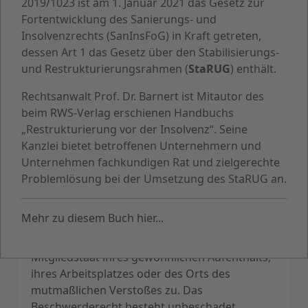
2019/1023 ist am 1. Januar 2021 das Gesetz zur
DERARTIGER WERBUNG EINZULEGEN; DIES
Fortentwicklung des Sanierungs- und
GILT AUCH FÜR DAS PROFILING, SOWEIT ES
Insolvenzrechts (SanInsFoG) in Kraft getreten,
MIT SOLCHER DIREKTWERBUNG IN
dessen Art 1 das Gesetz über den Stabilisierungs-
VERBINDUNG STEHT. WENN SIE
und Restrukturierungsrahmen (
StaRUG
) enthält.
WIDERSPRECHEN, WERDEN IHRE
PERSONENBEZOGENEN DATEN
Rechtsanwalt Prof. Dr. Barnert ist Mitautor des
ANSCHLIESSEND NICHT MEHR ZUM ZWECKE
beim RWS-Verlag erschienen Handbuchs
DER DIREKTWERBUNG VERWENDET
„Restrukturierung vor der Insolvenz“. Seine
(WIDERSPRUCH NACH ART. 21 ABS. 2 DSGVO).
Kanzlei bietet betroffenen Unternehmern und
Beschwerde­recht bei der
Unternehmen fachkundigen Rat und zielgerechte
Problemlösung bei der Umsetzung des StaRUG an.
zuständigen Aufsichts­behörde
Im Falle von Verstößen gegen die DSGVO steht
Mehr zu diesem Buch hier...
den Betroffenen ein Beschwerderecht bei
einer Aufsichtsbehörde, insbesondere in dem
Mitgliedstaat ihres gewöhnlichen Aufenthalts,
ihres Arbeitsplatzes oder des Orts des
mutmaßlichen Verstoßes zu. Das
Beschwerderecht besteht unbeschadet